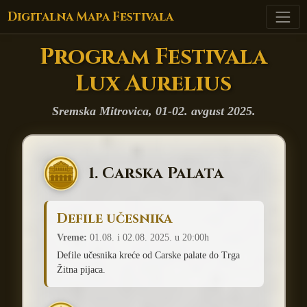
Digitalna Mapa Festivala
Program Festivala
Lux Aurelius
Sremska Mitrovica, 01-02. avgust 2025.
1. Carska Palata
Defile učesnika
Vreme:
01.08. i 02.08. 2025. u 20:00h
Defile učesnika kreće od Carske palate do Trga
Žitna pijaca.